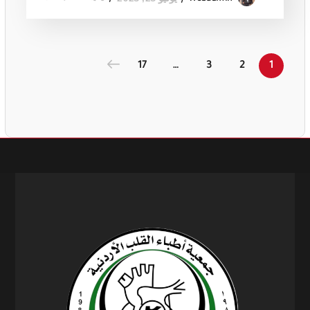
17
…
3
2
1