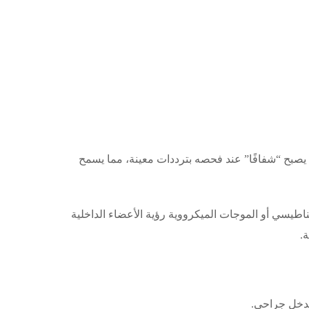
ل يصبح “شفافًا” عند فحصه بترددات معينة، مما يسمح
اطيسي أو الموجات الميكرووية رؤية الأعضاء الداخلية
.
تدخل جراحي.