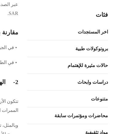
عبر الصدر
SAR.
فئات
مقارنة ب
اخر المستجدات
• في الجيو
بروتوكولات طبية
• في الطب
حالات مثيرة للإهتمام
2- الهياكل الصلبة والسوائل: من الصخور إلى الأنسجة الرخوة
دراسات وابحاث
متنوعات
تتكون الأ
الممرات ا
محاضرات ومؤتمرات سابقة
وبالمثل، 
مواد تثقيفية