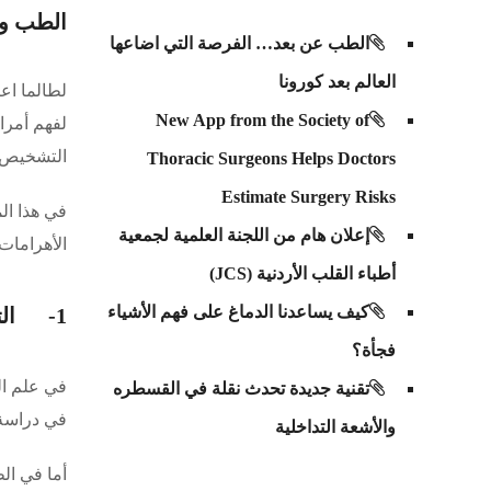
الطب وا
الطب عن بعد… الفرصة التي اضاعها
العالم بعد كورونا
لطالما اع
New App from the Society of
لفهم أمرا
التشخيص 
Thoracic Surgeons Helps Doctors
Estimate Surgery Risks
إعلان هام من اللجنة العلمية لجمعية
الأهرامات
أطباء القلب الأردنية (JCS)
كيف يساعدنا الدماغ على فهم الأشياء
1- التصوير العميق: بين استكشاف باطن الأرض وتشخيص الرئتين
فجأة؟
تقنية جديدة تحدث نقلة في القسطره
في دراسة 
والأشعة التداخلية