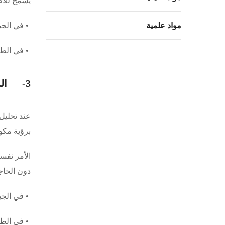
يسمح للأط
مواد علمية
• في الجي
• في الطب
3- الشفافية العلمية: عندما يصبح الحجر والجسد شفافين
عند تحليل
برؤية مكون
الأمر نفس
دون الحاج
• في الجيو
• في الطب