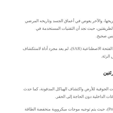
اريخها، والآخر يغوص في أعماق الجسد وتاريخه المرضي
لطريقتين، حيث نجد أن التقنيات المستخدمة في
كس صحيح.
في هذا المقال، سأستعرض كيف أن التصوير الجيولوجي الحديث، مثل الرادار ذي الفتحة الاصطناعية (SAR)، لم يعد مجرد أداة لاستكشاف
الرئة.
رادار ذو الفتحة الاصطناعية (SAR) لدراسة الطبقات الجوفية للأرض واكتشاف الهياكل المدفونة، كما حدث
ت الداخلية دون الحاجة إلى الحفر.
أما في الطب، فهناك تقنية مشابهة تُستخدم في التصوير الرئوي عير المسبار (Probe)، حيث يتم توجيه موجات ميكرووية منخفضة الطاقة