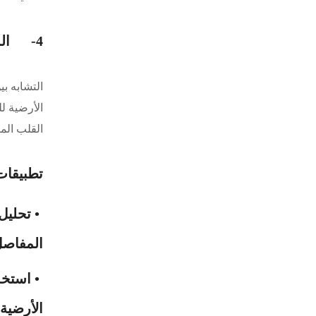
4- المستقبل: كيف يمكن للجيولوجيا أن تلهم الطب والعكس؟
التشابه بي
الأرضية ل
القلب الم
تطبيقات
• تحليل
المفاصل
• استخد
الأرضية.