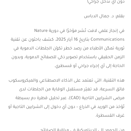
دون أي تدخل جراحي!
بقلم: د. جمال الدباس
في إنجاز علمي لافت نُشر مؤخرًا في دورية Nature
Communications بتاريخ 16 أيار 2025، كشف باحثون عن تقنية
ثورية تمكّن الأطباء من رصد خطر تكوّن الجلطات الدموية في
الزمن الحقيقي باستخدام تصوير ذكي للصفائح الدموية، وبدون
الحاجة إلى أي إجراء جراحي أو قسطري.
هذه التقنية، التي تعتمد على الذكاء الاصطناعي والميكروسكوب
فائق السرعة، قد تغيّر مستقبل الوقاية من الجلطات لدى
مرضى الشرايين التاجية (CAD)، عبر تحليل قطرة دم بسيطة
تُؤخذ من الوريد في الذراع – دون أي دخول إلى الشرايين التاجية أو
غرف القسطرة.
من الجمود إلى الديناميكية في مراقبة الصفائح