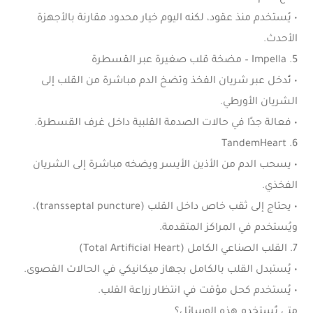
• يُستخدم منذ عقود، لكنه اليوم خيار محدود مقارنة بالأجهزة
الأحدث.
5. Impella – مضخة قلب صغيرة عبر القسطرة
• تُدخل عبر شريان الفخذ وتضخ الدم مباشرة من القلب إلى
الشريان الأورطي.
• فعالة جدًا في حالات الصدمة القلبية داخل غرف القسطرة.
6. TandemHeart
• يسحب الدم من الأذين الأيسر ويضخه مباشرة إلى الشريان
الفخذي.
• يحتاج إلى ثقب خاص داخل القلب (transseptal puncture)،
ويُستخدم في المراكز المتقدمة.
7. القلب الصناعي الكامل (Total Artificial Heart)
• يُستبدل القلب بالكامل بجهاز ميكانيكي في الحالات القصوى.
• يُستخدم كحل مؤقت في انتظار زراعة القلب.
متى تُستخدم هذه الوسائل؟