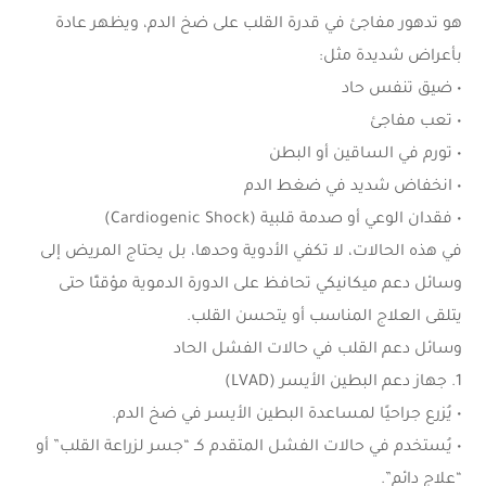
هو تدهور مفاجئ في قدرة القلب على ضخ الدم، ويظهر عادة
بأعراض شديدة مثل:
• ضيق تنفس حاد
• تعب مفاجئ
• تورم في الساقين أو البطن
• انخفاض شديد في ضغط الدم
• فقدان الوعي أو صدمة قلبية (Cardiogenic Shock)
في هذه الحالات، لا تكفي الأدوية وحدها، بل يحتاج المريض إلى
وسائل دعم ميكانيكي تحافظ على الدورة الدموية مؤقتًا حتى
يتلقى العلاج المناسب أو يتحسن القلب.
وسائل دعم القلب في حالات الفشل الحاد
1. جهاز دعم البطين الأيسر (LVAD)
• يُزرع جراحيًا لمساعدة البطين الأيسر في ضخ الدم.
• يُستخدم في حالات الفشل المتقدم كـ “جسر لزراعة القلب” أو
“علاج دائم”.