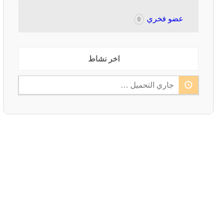
عضو فخري
0
Order
جاري التحميل …
By: